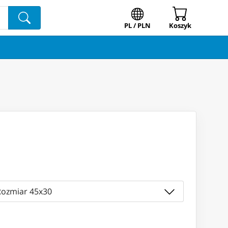
PL / PLN
Koszyk
Rozmiar 45x30