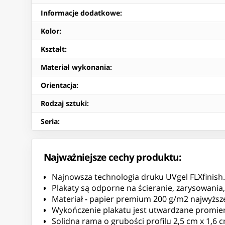
Informacje dodatkowe
:
Kolor
:
Kształt
:
Materiał wykonania
:
Orientacja
:
Rodzaj sztuki
:
Seria
:
Najważniejsze cechy produktu:
Najnowsza technologia druku UVgel FLXfinish.
Plakaty są odporne na ścieranie, zarysowania
Materiał - papier premium 200 g/m2 najwyższej
Wykończenie plakatu jest utwardzane promie
Solidna rama o grubości profilu 2,5 cm x 1,6