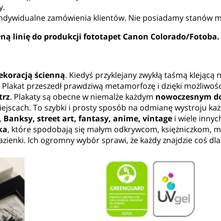
y.
a indywidualne zamówienia klientów. Nie posiadamy stanów
ną linię do produkcji fototapet Canon Colorado/Fotoba.
ekoracją ścienną
. Kiedyś przyklejany zwykłą taśmą klejącą n
 Plakat przeszedł prawdziwą metamorfozę i dzięki możliwoś
trz
. Plakaty są obecne w niemalże każdym
nowoczesnym dom
iejscach. To szybki i prosty sposób na odmianę wystroju ka
e, Banksy, street art, fantasy, anime, vintage
i wiele inny
ka
, które spodobają się małym odkrywcom, księżniczkom, mi
łazienki. Ich ogromny wybór sprawi, że każdy znajdzie coś dla 