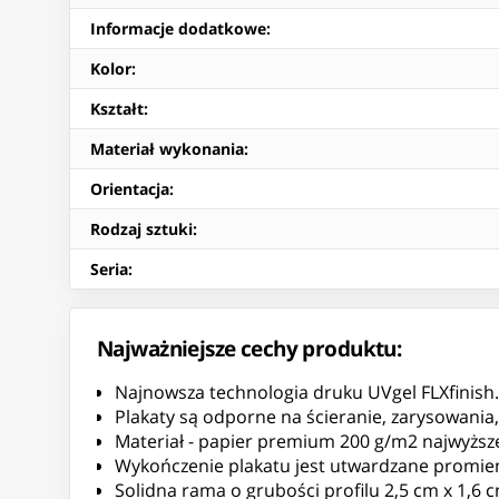
Informacje dodatkowe
:
Kolor
:
Kształt
:
Materiał wykonania
:
Orientacja
:
Rodzaj sztuki
:
Seria
:
Najważniejsze cechy produktu:
Najnowsza technologia druku UVgel FLXfinish.
Plakaty są odporne na ścieranie, zarysowania
Materiał - papier premium 200 g/m2 najwyższej
Wykończenie plakatu jest utwardzane promie
Solidna rama o grubości profilu 2,5 cm x 1,6