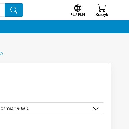
PL / PLN
Koszyk
60
Rozmiar 90x60