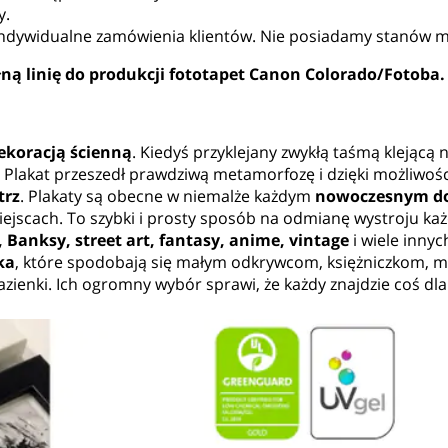
y.
a indywidualne zamówienia klientów. Nie posiadamy stanów
ną linię do produkcji fototapet Canon Colorado/Fotoba.
ekoracją ścienną
. Kiedyś przyklejany zwykłą taśmą klejącą n
 Plakat przeszedł prawdziwą metamorfozę i dzięki możliwoś
trz
. Plakaty są obecne w niemalże każdym
nowoczesnym dom
iejscach. To szybki i prosty sposób na odmianę wystroju ka
e, Banksy, street art, fantasy, anime, vintage
i wiele inny
ka
, które spodobają się małym odkrywcom, księżniczkom, mi
łazienki. Ich ogromny wybór sprawi, że każdy znajdzie coś dla 