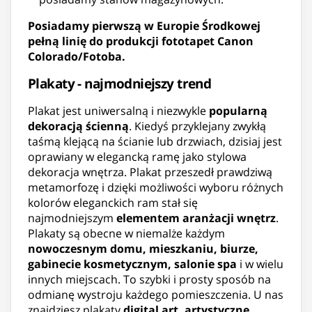
Posiadamy pierwszą w Europie Środkowej
pełną linię do produkcji fototapet Canon
Colorado/Fotoba.
Plakaty - najmodniejszy trend
Plakat jest uniwersalną i niezwykle
popularną
dekoracją ścienną
. Kiedyś przyklejany zwykłą
taśmą klejącą na ścianie lub drzwiach, dzisiaj jest
oprawiany w elegancką ramę jako stylowa
dekoracja wnętrza. Plakat przeszedł prawdziwą
metamorfozę i dzięki możliwości wyboru różnych
kolorów eleganckich ram stał się
najmodniejszym
elementem aranżacji wnętrz
.
Plakaty są obecne w niemalże każdym
nowoczesnym domu, mieszkaniu, biurze,
gabinecie kosmetycznym, salonie spa
i w wielu
innych miejscach. To szybki i prosty sposób na
odmianę wystroju każdego pomieszczenia. U nas
znajdziesz plakaty
digital art, artystyczne,