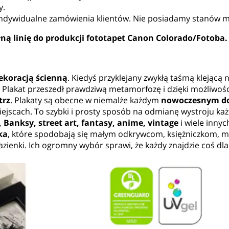
y.
a indywidualne zamówienia klientów. Nie posiadamy stanów
ną linię do produkcji fototapet Canon Colorado/Fotoba.
ekoracją ścienną
. Kiedyś przyklejany zwykłą taśmą klejącą n
 Plakat przeszedł prawdziwą metamorfozę i dzięki możliwoś
trz
. Plakaty są obecne w niemalże każdym
nowoczesnym dom
iejscach. To szybki i prosty sposób na odmianę wystroju ka
e, Banksy, street art, fantasy, anime, vintage
i wiele inny
ka
, które spodobają się małym odkrywcom, księżniczkom, mi
łazienki. Ich ogromny wybór sprawi, że każdy znajdzie coś dla 