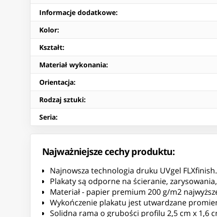
Informacje dodatkowe
:
Kolor
:
Kształt
:
Materiał wykonania
:
Orientacja
:
Rodzaj sztuki
:
Seria
:
Najważniejsze cechy produktu:
Najnowsza technologia druku UVgel FLXfinish.
Plakaty są odporne na ścieranie, zarysowania
Materiał - papier premium 200 g/m2 najwyższej
Wykończenie plakatu jest utwardzane promie
Solidna rama o grubości profilu 2,5 cm x 1,6