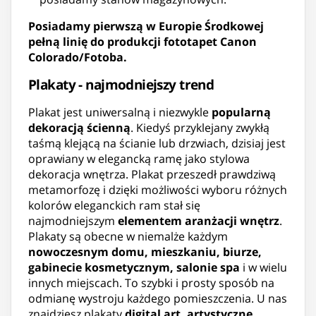
Posiadamy pierwszą w Europie Środkowej
pełną linię do produkcji fototapet Canon
Colorado/Fotoba.
Plakaty - najmodniejszy trend
Plakat jest uniwersalną i niezwykle
popularną
dekoracją ścienną
. Kiedyś przyklejany zwykłą
taśmą klejącą na ścianie lub drzwiach, dzisiaj jest
oprawiany w elegancką ramę jako stylowa
dekoracja wnętrza. Plakat przeszedł prawdziwą
metamorfozę i dzięki możliwości wyboru różnych
kolorów eleganckich ram stał się
najmodniejszym
elementem aranżacji wnętrz
.
Plakaty są obecne w niemalże każdym
nowoczesnym domu, mieszkaniu, biurze,
gabinecie kosmetycznym, salonie spa
i w wielu
innych miejscach. To szybki i prosty sposób na
odmianę wystroju każdego pomieszczenia. U nas
znajdziesz plakaty
digital art, artystyczne,