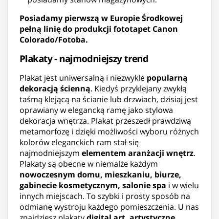
Posiadamy pierwszą w Europie Środkowej
pełną linię do produkcji fototapet Canon
Colorado/Fotoba.
Plakaty - najmodniejszy trend
Plakat jest uniwersalną i niezwykle
popularną
dekoracją ścienną
. Kiedyś przyklejany zwykłą
taśmą klejącą na ścianie lub drzwiach, dzisiaj jest
oprawiany w elegancką ramę jako stylowa
dekoracja wnętrza. Plakat przeszedł prawdziwą
metamorfozę i dzięki możliwości wyboru różnych
kolorów eleganckich ram stał się
najmodniejszym
elementem aranżacji wnętrz
.
Plakaty są obecne w niemalże każdym
nowoczesnym domu, mieszkaniu, biurze,
gabinecie kosmetycznym, salonie spa
i w wielu
innych miejscach. To szybki i prosty sposób na
odmianę wystroju każdego pomieszczenia. U nas
znajdziesz plakaty
digital art, artystyczne,