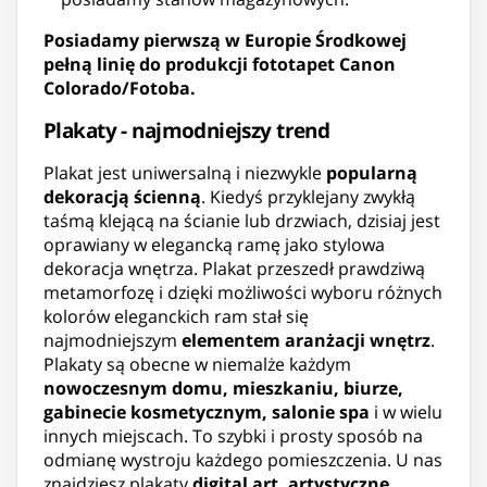
Posiadamy pierwszą w Europie Środkowej
pełną linię do produkcji fototapet Canon
Colorado/Fotoba.
Plakaty - najmodniejszy trend
Plakat jest uniwersalną i niezwykle
popularną
dekoracją ścienną
. Kiedyś przyklejany zwykłą
taśmą klejącą na ścianie lub drzwiach, dzisiaj jest
oprawiany w elegancką ramę jako stylowa
dekoracja wnętrza. Plakat przeszedł prawdziwą
metamorfozę i dzięki możliwości wyboru różnych
kolorów eleganckich ram stał się
najmodniejszym
elementem aranżacji wnętrz
.
Plakaty są obecne w niemalże każdym
nowoczesnym domu, mieszkaniu, biurze,
gabinecie kosmetycznym, salonie spa
i w wielu
innych miejscach. To szybki i prosty sposób na
odmianę wystroju każdego pomieszczenia. U nas
znajdziesz plakaty
digital art, artystyczne,