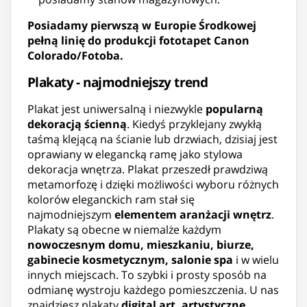
Posiadamy pierwszą w Europie Środkowej
pełną linię do produkcji fototapet Canon
Colorado/Fotoba.
Plakaty - najmodniejszy trend
Plakat jest uniwersalną i niezwykle
popularną
dekoracją ścienną
. Kiedyś przyklejany zwykłą
taśmą klejącą na ścianie lub drzwiach, dzisiaj jest
oprawiany w elegancką ramę jako stylowa
dekoracja wnętrza. Plakat przeszedł prawdziwą
metamorfozę i dzięki możliwości wyboru różnych
kolorów eleganckich ram stał się
najmodniejszym
elementem aranżacji wnętrz
.
Plakaty są obecne w niemalże każdym
nowoczesnym domu, mieszkaniu, biurze,
gabinecie kosmetycznym, salonie spa
i w wielu
innych miejscach. To szybki i prosty sposób na
odmianę wystroju każdego pomieszczenia. U nas
znajdziesz plakaty
digital art, artystyczne,