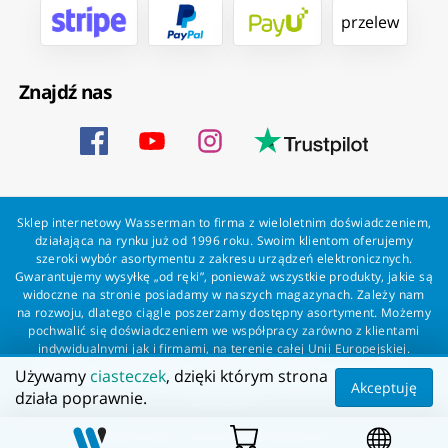
przelew
Znajdź nas
Sklep internetowy Wasserman to firma z wieloletnim doświadczeniem,
działająca na rynku już od 1996 roku. Swoim klientom oferujemy
szeroki wybór asortymentu z zakresu urządzeń elektronicznych.
Gwarantujemy wysyłkę „od ręki”, ponieważ wszystkie produkty, jakie są
widoczne na stronie posiadamy w naszych magazynach. Zależy nam
na rozwoju, dlatego ciągle poszerzamy dostępny asortyment. Możemy
pochwalić się doświadczeniem we współpracy zarówno z klientami
indywidualnymi jak i firmami, na terenie całej Unii Europejskiej.
Zapewniamy profesjonalną obsługę każdego klienta oraz szybką i
Używamy
ciasteczek
, dzięki którym strona
bezproblemową realizację zamówień. Wasserman - wszystko dla
Akceptuję
działa poprawnie.
wszystkich!
Wszelkie prawa zastrzeżone dla Wasserman.eu