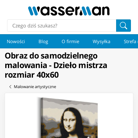
Nowości
Blog
O firmie
Wysyłka
Strefa
Obraz do samodzielnego
malowania - Dzieło mistrza
rozmiar 40x60
Malowanie artystyczne