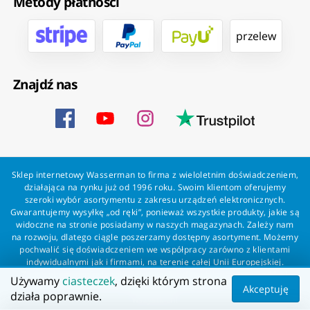
Metody płatności
przelew
Znajdź nas
Sklep internetowy Wasserman to firma z wieloletnim doświadczeniem,
działająca na rynku już od 1996 roku. Swoim klientom oferujemy
szeroki wybór asortymentu z zakresu urządzeń elektronicznych.
Gwarantujemy wysyłkę „od ręki”, ponieważ wszystkie produkty, jakie są
widoczne na stronie posiadamy w naszych magazynach. Zależy nam
na rozwoju, dlatego ciągle poszerzamy dostępny asortyment. Możemy
pochwalić się doświadczeniem we współpracy zarówno z klientami
indywidualnymi jak i firmami, na terenie całej Unii Europejskiej.
Zapewniamy profesjonalną obsługę każdego klienta oraz szybką i
Używamy
ciasteczek
, dzięki którym strona
bezproblemową realizację zamówień. Wasserman - wszystko dla
Akceptuję
działa poprawnie.
wszystkich!