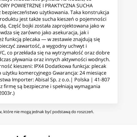
 KOMORY POWIETRZNE I PRAKTYCZNA SUCHA
z bezpieczeństwo użytkowania. Taka konstrukcja
roduktu jest także sucha kieszeń o pojemności
ą. Część bojki została zaprojektowana jako w
dza się zarówno jako asekuracja, jak i
funkcją plecaka — w zestawie znajdują się
pieczyć zawartość, a wygodny uchwyt i
C, co przekłada się na wytrzymałość oraz dobre
dczas pływania oraz innych aktywności wodnych.
ność kieszeni: IPX4 Dodatkowa funkcja: plecak
do użytku komercyjnego Gwarancja: 24 miesiące
a Importer: Abisal Sp. z o.o.| Polska | 41-807
zez firmę są bezpieczne i spełniają wymagania
2003r.)
ów, które nie mogą jednak być podstawą do roszczeń.