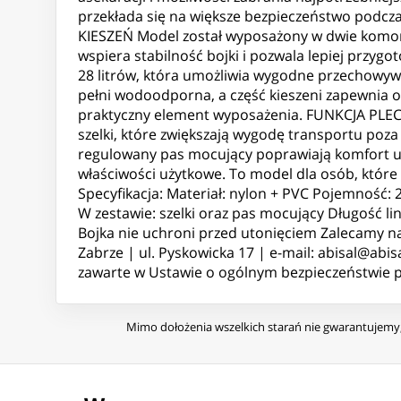
przekłada się na większe bezpieczeństwo pod
KIESZEŃ Model został wyposażony w dwie komory
wspiera stabilność bojki i pozwala lepiej przy
28 litrów, która umożliwia wygodne przechowywa
pełni wodoodporna, a część kieszeni zapewnia o
praktyczny element wyposażenia. FUNKCJA PLEC
szelki, które zwiększają wygodę transportu poz
regulowany pas mocujący poprawiają komfort uży
właściwości użytkowe. To model dla osób, które
Specyfikacja: Materiał: nylon + PVC Pojemność:
W zestawie: szelki oraz pas mocujący Długość l
Bojka nie uchroni przed utonięciem Zalecamy n
Zabrze | ul. Pyskowicka 17 | e-mail: abisal@abis
zawarte w Ustawie o ogólnym bezpieczeństwie pr
Mimo dołożenia wszelkich starań nie gwarantujemy, 