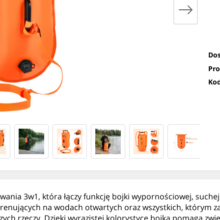
Dos
Pro
Kod
nia 3w1, która łączy funkcję bojki wypornościowej, suchej 
 trenujących na wodach otwartych oraz wszystkich, którym za
szych rzeczy. Dzięki wyrazistej kolorystyce bojka pomaga zw