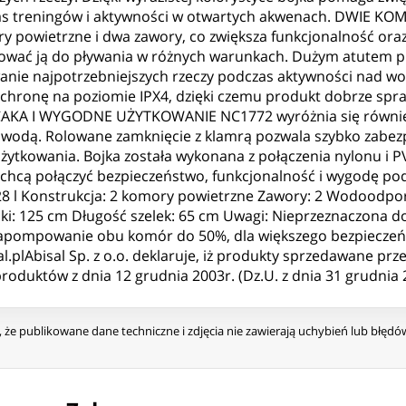
czas treningów i aktywności w otwartych akwenach. DWIE
 powietrzne i dwa zawory, co zwiększa funkcjonalność ora
gotować ją do pływania w różnych warunkach. Dużym atutem p
nie najpotrzebniejszych rzeczy podczas aktywności nad wod
chronę na poziomie IPX4, dzięki czemu produkt dobrze spraw
AKA I WYGODNE UŻYTKOWANIE NC1772 wyróżnia się również 
a wodą. Rolowane zamknięcie z klamrą pozwala szybko zabez
tkowania. Bojka została wykonana z połączenia nylonu i PV
 chcą połączyć bezpieczeństwo, funkcjonalność i wygodę po
 28 l Konstrukcja: 2 komory powietrzne Zawory: 2 Wodoodpor
inki: 125 cm Długość szelek: 65 cm Uwagi: Nieprzeznaczona 
apompowanie obu komór do 50%, dla większego bezpieczeństw
al.plAbisal Sp. z o.o. deklaruje, iż produkty sprzedawane pr
oduktów z dnia 12 grudnia 2003r. (Dz.U. z dnia 31 grudnia 
że publikowane dane techniczne i zdjęcia nie zawierają uchybień lub błęd