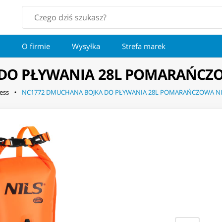
O firmie
Wysyłka
Strefa marek
DO PŁYWANIA 28L POMARAŃCZO
ness
NC1772 DMUCHANA BOJKA DO PŁYWANIA 28L POMARAŃCZOWA N