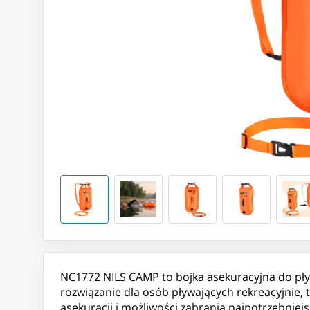
NC1772 NILS CAMP to bojka asekuracyjna do pływa
rozwiązanie dla osób pływających rekreacyjnie,
asekuracji i możliwości zabrania najpotrzebniej