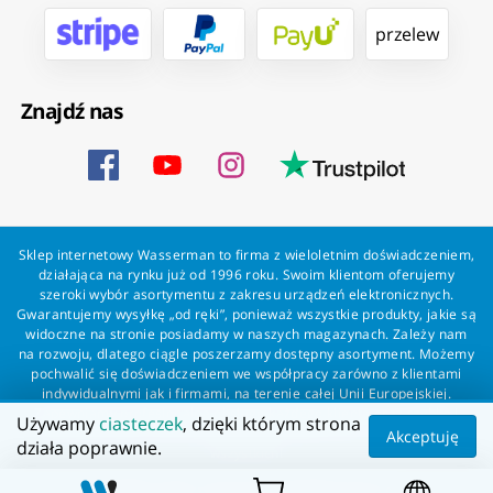
przelew
Znajdź nas
Sklep internetowy Wasserman to firma z wieloletnim doświadczeniem,
działająca na rynku już od 1996 roku. Swoim klientom oferujemy
szeroki wybór asortymentu z zakresu urządzeń elektronicznych.
Gwarantujemy wysyłkę „od ręki”, ponieważ wszystkie produkty, jakie są
widoczne na stronie posiadamy w naszych magazynach. Zależy nam
na rozwoju, dlatego ciągle poszerzamy dostępny asortyment. Możemy
pochwalić się doświadczeniem we współpracy zarówno z klientami
indywidualnymi jak i firmami, na terenie całej Unii Europejskiej.
Zapewniamy profesjonalną obsługę każdego klienta oraz szybką i
Używamy
ciasteczek
, dzięki którym strona
bezproblemową realizację zamówień. Wasserman - wszystko dla
Akceptuję
działa poprawnie.
wszystkich!
Wszelkie prawa zastrzeżone dla Wasserman.eu