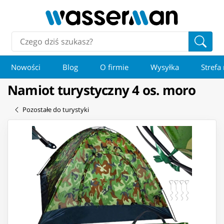
Nowości
Blog
O firmie
Wysyłka
Strefa
Namiot turystyczny 4 os. moro
Pozostałe do turystyki