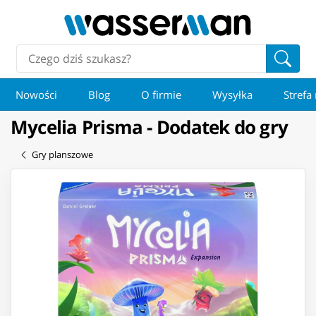
Nowości
Blog
O firmie
Wysyłka
Strefa
Mycelia Prisma - Dodatek do gry
Gry planszowe