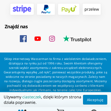
przelew
Znajdź nas
Sklep internetowy Wasserman to firma z wieloletnim doświadczeniem,
działająca na rynku już od 1996 roku. Swoim klientom oferujemy
szeroki wybór asortymentu z zakresu urządzeń elektronicznych.
Gwarantujemy wysyłkę „od ręki”, ponieważ wszystkie produkty, jakie są
widoczne na stronie posiadamy w naszych magazynach. Zależy nam
na rozwoju, dlatego ciągle poszerzamy dostępny asortyment. Możemy
pochwalić się doświadczeniem we współpracy zarówno z klientami
indywidualnymi jak i firmami, na terenie całej Unii Europejskiej.
Zapewniamy profesjonalną obsługę każdego klienta oraz szybką i
Używamy
ciasteczek
, dzięki którym strona
bezproblemową realizację zamówień. Wasserman - wszystko dla
Akceptuję
działa poprawnie.
wszystkich!