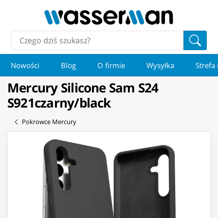
Nowości
Blog
O firmie
Wysyłka
Strefa
Mercury Silicone Sam S24
S921czarny/black
Pokrowce Mercury