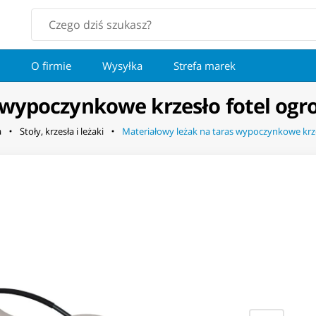
O firmie
Wysyłka
Strefa marek
 wypoczynkowe krzesło fotel og
a
Stoły, krzesła i leżaki
Materiałowy leżak na taras wypoczynkowe krz