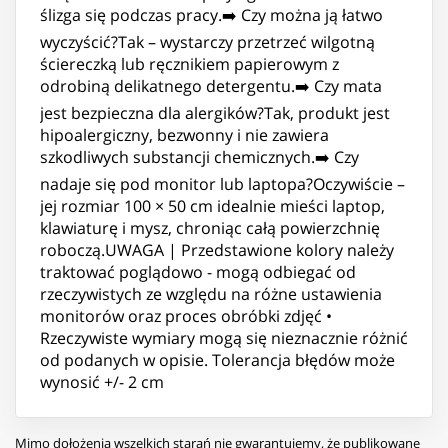
ślizga się podczas pracy.➡️ Czy można ją łatwo
wyczyścić?Tak – wystarczy przetrzeć wilgotną
ściereczką lub ręcznikiem papierowym z
odrobiną delikatnego detergentu.➡️ Czy mata
jest bezpieczna dla alergików?Tak, produkt jest
hipoalergiczny, bezwonny i nie zawiera
szkodliwych substancji chemicznych.➡️ Czy
nadaje się pod monitor lub laptopa?Oczywiście –
jej rozmiar 100 × 50 cm idealnie mieści laptop,
klawiaturę i mysz, chroniąc całą powierzchnię
roboczą.UWAGA | Przedstawione kolory należy
traktować poglądowo - mogą odbiegać od
rzeczywistych ze względu na różne ustawienia
monitorów oraz proces obróbki zdjęć •
Rzeczywiste wymiary mogą się nieznacznie różnić
od podanych w opisie. Tolerancja błędów może
wynosić +/- 2 cm
Mimo dołożenia wszelkich starań nie gwarantujemy, że publikowane