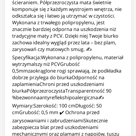
ścieraniem. Półprzezroczysta mata świetnie
komponuje się z każdym wystrojem wnętrza, nie
odkształca się i łatwo ją utrzymać w czystości.
Wykonana z trwałego polipropylenu, jest
znacznie bardziej odporna na uszkodzenia niż
tradycyjne maty z PCV. Dzięki niej Twoje biurko
zachowa idealny wygląd przez lata – bez plam,
zarysowań czy matowych smug. ✍️
Specyfikacja:Wykonana z polipropylenu, materiał
wytrzymalszy niż PCVGrubość
0,5mmzaokrąglone rogi sprawiają, że podkładka
dobrze przylega do biurkaOdporność na
zaplamieniaChroni przed uszkodzeniami
biurkaPółprzezroczystaTransparentność 90
%bezwonnaantyreflekshipoalergiczna✍️
Wymiary:Szerokość: 100 cmDługość: 50
cmGrubość: 0,5 mm ✔️ Ochrona przed
zarysowaniami i zabrudzeniamiSkutecznie
zabezpiecza blat przed uszkodzeniami
mechanicznymi oraz plamami z napojów, tuszu