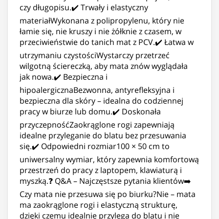
czy długopisu.✔️ Trwały i elastyczny
materiałWykonana z polipropylenu, który nie
łamie się, nie kruszy i nie żółknie z czasem, w
przeciwieństwie do tanich mat z PCV.✔️ Łatwa w
utrzymaniu czystościWystarczy przetrzeć
wilgotną ściereczką, aby mata znów wyglądała
jak nowa.✔️ Bezpieczna i
hipoalergicznaBezwonna, antyrefleksyjna i
bezpieczna dla skóry – idealna do codziennej
pracy w biurze lub domu.✔️ Doskonała
przyczepnośćZaokrąglone rogi zapewniają
idealne przyleganie do blatu bez przesuwania
się.✔️ Odpowiedni rozmiar100 × 50 cm to
uniwersalny wymiar, który zapewnia komfortową
przestrzeń do pracy z laptopem, klawiaturą i
myszką.❓ Q&A – Najczęstsze pytania klientów➡️
Czy mata nie przesuwa się po biurku?Nie – mata
ma zaokrąglone rogi i elastyczną strukturę,
dzięki czemu idealnie przylega do blatu i nie