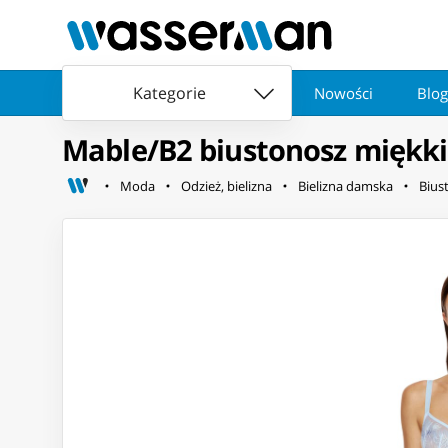
Kategorie
Nowości
Blog
Mable/B2 biustonosz miękki 
Moda
Odzież, bielizna
Bielizna damska
Bius