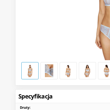
Specyfikacja
Druty
: