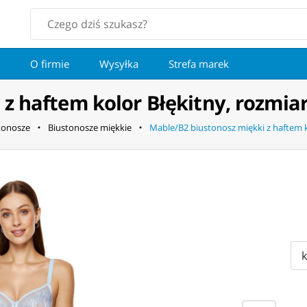
O firmie
Wysyłka
Strefa marek
z haftem kolor Błękitny, rozmia
tonosze
Biustonosze miękkie
Mable/B2 biustonosz miękki z haftem k
k