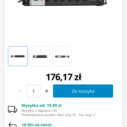
176,17 zł
Do koszyka
Wysyłka od
:
19,99 zł
Wysyłka z magazynu: ⁨B1⁩
Przewidywana wysyłka
:
Mon, Aug 10
-
Tue, Aug 11
14 dni na zwrot