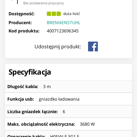
Bez podawania przyczyny
Dostępność:
duża ilość
Producent:
BRENNENSTUHL
Kod produktu:
4007123696345
Udostępnij produkt:
Specyfikacja
Długość kabla
:
3 m
Funkcja usb
:
gniazdko ładowania
Liczba gniazdek łącznie
:
6
Maks. obciążalność elektryczna
:
3680 W
Oznaczenie kabla
:
H05VV-F 3G1,5