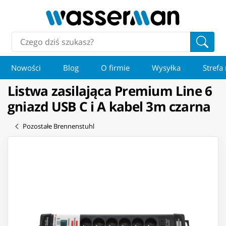
Nowości
Blog
O firmie
Wysyłka
Strefa
Listwa zasilająca Premium Line 6
gniazd USB C i A kabel 3m czarna
Pozostałe Brennenstuhl