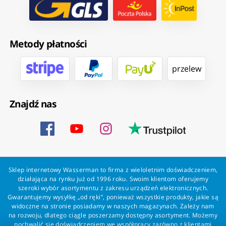
Metody płatności
przelew
Znajdź nas
Sklep internetowy Wasserman to firma z wieloletnim doświadczeniem,
działająca na rynku już od 1996 roku. Swoim klientom oferujemy
szeroki wybór asortymentu z zakresu urządzeń elektronicznych.
Gwarantujemy wysyłkę „od ręki”, ponieważ wszystkie produkty, jakie są
widoczne na stronie posiadamy w naszych magazynach. Zależy nam
na rozwoju, dlatego ciągle poszerzamy dostępny asortyment. Możemy
pochwalić się doświadczeniem we współpracy zarówno z klientami