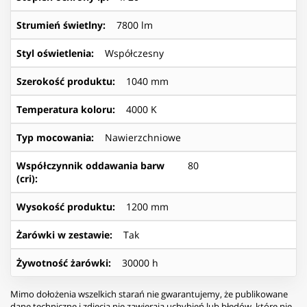
Strumień świetlny
:
7800 lm
Styl oświetlenia
:
Współczesny
Szerokość produktu
:
1040 mm
Temperatura koloru
:
4000 K
Typ mocowania
:
Nawierzchniowe
Współczynnik oddawania barw
80
(cri)
:
Wysokość produktu
:
1200 mm
Żarówki w zestawie
:
Tak
Żywotność żarówki
:
30000 h
Mimo dołożenia wszelkich starań nie gwarantujemy, że publikowane
dane techniczne i zdjęcia nie zawierają uchybień lub błędów, które nie