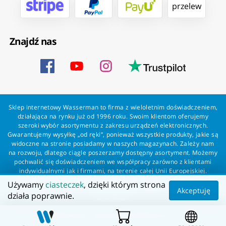
przelew
Znajdź nas
Sklep internetowy Wasserman to firma z wieloletnim doświadczeniem,
działająca na rynku już od 1996 roku. Swoim klientom oferujemy
szeroki wybór asortymentu z zakresu urządzeń elektronicznych.
Gwarantujemy wysyłkę „od ręki”, ponieważ wszystkie produkty, jakie są
widoczne na stronie posiadamy w naszych magazynach. Zależy nam
na rozwoju, dlatego ciągle poszerzamy dostępny asortyment. Możemy
pochwalić się doświadczeniem we współpracy zarówno z klientami
indywidualnymi jak i firmami, na terenie całej Unii Europejskiej.
Zapewniamy profesjonalną obsługę każdego klienta oraz szybką i
Używamy
ciasteczek
, dzięki którym strona
bezproblemową realizację zamówień. Wasserman - wszystko dla
Akceptuję
działa poprawnie.
wszystkich!
Wszelkie prawa zastrzeżone dla Wasserman.eu