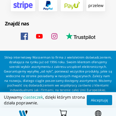
przelew
Znajdź nas
Sklep internetowy Wasserman to firma z wieloletnim doświadczeniem,
działająca na rynku już od 1996 roku. Swoim klientom oferujemy
szeroki wybór asortymentu z zakresu urządzeń elektronicznych.
Gwarantujemy wysyłkę „od ręki”, ponieważ wszystkie produkty, jakie są
widoczne na stronie posiadamy w naszych magazynach. Zależy nam
na rozwoju, dlatego ciągle poszerzamy dostępny asortyment. Możemy
pochwalić się doświadczeniem we współpracy zarówno z klientami
indywidualnymi jak i firmami, na terenie całej Unii Europejskiej.
Zapewniamy profesjonalną obsługę każdego klienta oraz szybką i
Używamy
ciasteczek
, dzięki którym strona
bezproblemową realizację zamówień. Wasserman - wszystko dla
Akceptuję
działa poprawnie.
wszystkich!
Wszelkie prawa zastrzeżone dla Wasserman.eu