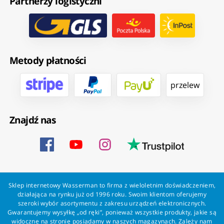
Partnerzy logistyczni
Metody płatności
przelew
Znajdź nas
Sklep internetowy Wasserman to firma z wieloletnim doświadczeniem,
działająca na rynku już od 1996 roku. Swoim klientom oferujemy
szeroki wybór asortymentu z zakresu urządzeń elektronicznych.
Gwarantujemy wysyłkę „od ręki”, ponieważ wszystkie produkty, jakie są
widoczne na stronie posiadamy w naszych magazynach. Zależy nam