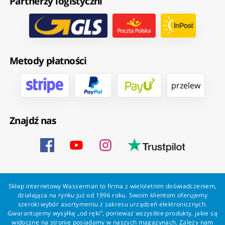
Partnerzy logistyczni
Metody płatności
przelew
Znajdź nas
Sklep internetowy Wasserman to firma z wieloletnim doświadczeniem,
działająca na rynku już od 1996 roku. Swoim klientom oferujemy
szeroki wybór asortymentu z zakresu urządzeń elektronicznych.
Gwarantujemy wysyłkę „od ręki”, ponieważ wszystkie produkty, jakie są
widoczne na stronie posiadamy w naszych magazynach. Zależy nam