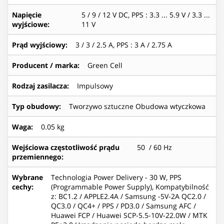
Napięcie
5 / 9 / 12 V DC, PPS : 3.3 ... 5.9 V / 3.3 ...
wyjściowe
:
11 V
Prąd wyjściowy
:
3 / 3 / 2.5 A, PPS : 3 A / 2.75 A
Producent / marka
:
Green Cell
Rodzaj zasilacza
:
Impulsowy
Typ obudowy
:
Tworzywo sztuczne Obudowa wtyczkowa
Waga
:
0.05 kg
Wejściowa częstotliwość prądu
50 / 60 Hz
przemiennego
:
Wybrane
Technologia Power Delivery - 30 W, PPS
cechy
:
(Programmable Power Supply), Kompatybilność
z: BC1.2 / APPLE2.4A / Samsung -5V-2A QC2.0 /
QC3.0 / QC4+ / PPS / PD3.0 / Samsung AFC /
Huawei FCP / Huawei SCP-5.5-10V-22.0W / MTK