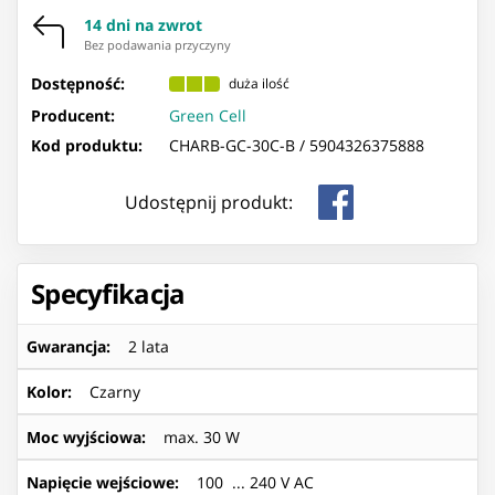
14 dni na zwrot
Bez podawania przyczyny
Dostępność:
duża ilość
Producent:
Green Cell
Kod produktu:
CHARB-GC-30C-B /
5904326375888
Udostępnij produkt:
Specyfikacja
Gwarancja
:
2 lata
Kolor
:
Czarny
Moc wyjściowa
:
max. 30 W
Napięcie wejściowe
:
100 ... 240 V AC