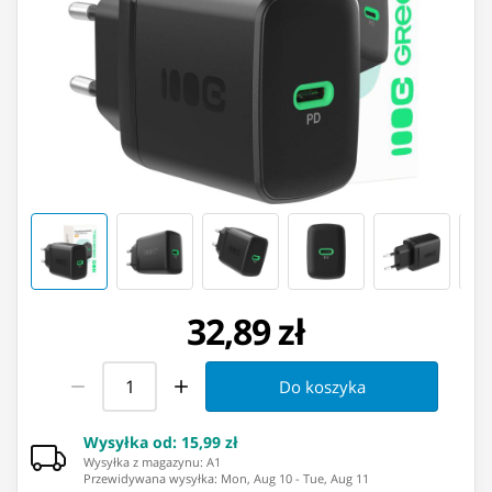
32,89 zł
Do koszyka
Wysyłka od
:
15,99 zł
Wysyłka z magazynu: ⁨A1⁩
Przewidywana wysyłka
:
Mon, Aug 10
-
Tue, Aug 11