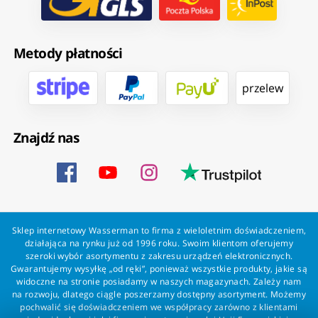
Metody płatności
przelew
Znajdź nas
Sklep internetowy Wasserman to firma z wieloletnim doświadczeniem,
działająca na rynku już od 1996 roku. Swoim klientom oferujemy
szeroki wybór asortymentu z zakresu urządzeń elektronicznych.
Gwarantujemy wysyłkę „od ręki”, ponieważ wszystkie produkty, jakie są
widoczne na stronie posiadamy w naszych magazynach. Zależy nam
na rozwoju, dlatego ciągle poszerzamy dostępny asortyment. Możemy
pochwalić się doświadczeniem we współpracy zarówno z klientami