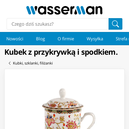
Nowości
Blog
O firmie
Wysyłka
Strefa
Kubek z przykrywką i spodkiem.
Kubki, szklanki, filiżanki