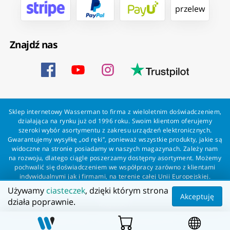
przelew
Znajdź nas
Sklep internetowy Wasserman to firma z wieloletnim doświadczeniem,
działająca na rynku już od 1996 roku. Swoim klientom oferujemy
szeroki wybór asortymentu z zakresu urządzeń elektronicznych.
Gwarantujemy wysyłkę „od ręki”, ponieważ wszystkie produkty, jakie są
widoczne na stronie posiadamy w naszych magazynach. Zależy nam
na rozwoju, dlatego ciągle poszerzamy dostępny asortyment. Możemy
pochwalić się doświadczeniem we współpracy zarówno z klientami
indywidualnymi jak i firmami, na terenie całej Unii Europejskiej.
Zapewniamy profesjonalną obsługę każdego klienta oraz szybką i
Używamy
ciasteczek
, dzięki którym strona
bezproblemową realizację zamówień. Wasserman - wszystko dla
Akceptuję
działa poprawnie.
wszystkich!
Wszelkie prawa zastrzeżone dla Wasserman.eu