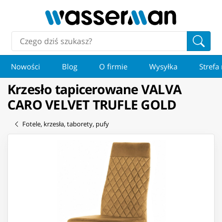
Nowości
Blog
O firmie
Wysyłka
Strefa
Krzesło tapicerowane VALVA
CARO VELVET TRUFLE GOLD
Fotele, krzesła, taborety, pufy