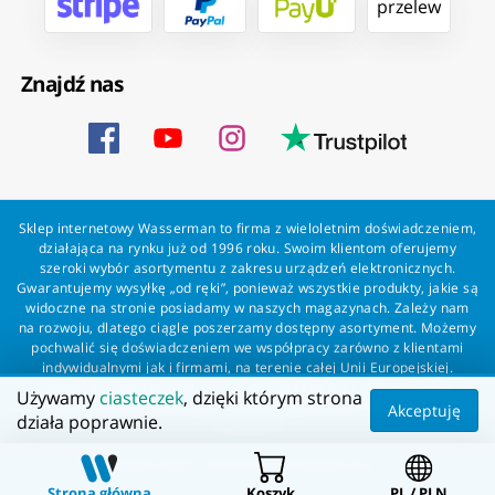
przelew
Znajdź nas
Sklep internetowy Wasserman to firma z wieloletnim doświadczeniem,
działająca na rynku już od 1996 roku. Swoim klientom oferujemy
szeroki wybór asortymentu z zakresu urządzeń elektronicznych.
Gwarantujemy wysyłkę „od ręki”, ponieważ wszystkie produkty, jakie są
widoczne na stronie posiadamy w naszych magazynach. Zależy nam
na rozwoju, dlatego ciągle poszerzamy dostępny asortyment. Możemy
pochwalić się doświadczeniem we współpracy zarówno z klientami
indywidualnymi jak i firmami, na terenie całej Unii Europejskiej.
Zapewniamy profesjonalną obsługę każdego klienta oraz szybką i
Używamy
ciasteczek
, dzięki którym strona
bezproblemową realizację zamówień. Wasserman - wszystko dla
Akceptuję
działa poprawnie.
wszystkich!
Wszelkie prawa zastrzeżone dla Wasserman.eu
Strona główna
Koszyk
PL / PLN