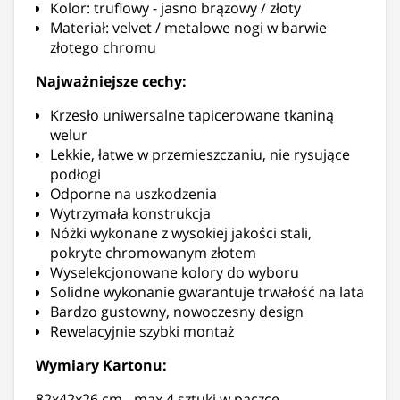
Kolor: truflowy - jasno brązowy / złoty
Materiał: velvet / metalowe nogi w barwie
złotego chromu
Najważniejsze cechy:
Krzesło uniwersalne tapicerowane tkaniną
welur
Lekkie, łatwe w przemieszczaniu, nie rysujące
podłogi
Odporne na uszkodzenia
Wytrzymała konstrukcja
Nóżki wykonane z wysokiej jakości stali,
pokryte chromowanym złotem
Wyselekcjonowane kolory do wyboru
Solidne wykonanie gwarantuje trwałość na lata
Bardzo gustowny, nowoczesny design
Rewelacyjnie szybki montaż
Wymiary Kartonu:
82x42x26 cm - max 4 sztuki w paczce