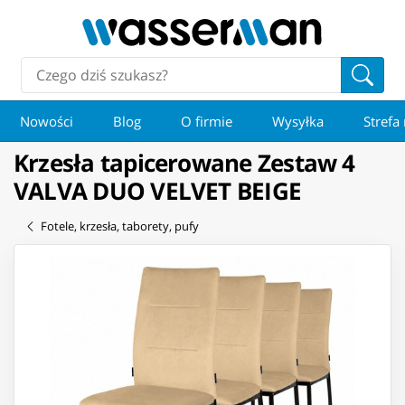
Nowości
Blog
O firmie
Wysyłka
Strefa
Krzesła tapicerowane Zestaw 4
VALVA DUO VELVET BEIGE
Fotele, krzesła, taborety, pufy