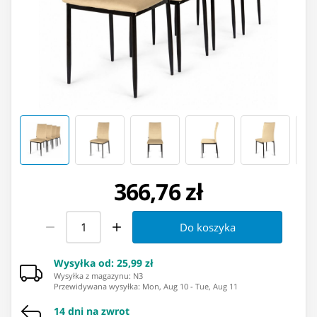
366,76 zł
Do koszyka
Wysyłka od
:
25,99 zł
Wysyłka z magazynu: ⁨N3⁩
Przewidywana wysyłka
:
Mon, Aug 10
-
Tue, Aug 11
14 dni na zwrot