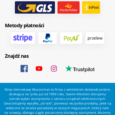
Metody płatności
przelew
Znajdź nas
Sklep internetowy Wasserman to firma z wieloletnim doświadczeniem,
działająca na rynku już od 1996 roku. Swoim klientom oferujemy
szeroki wybór asortymentu z zakresu urządzeń elektronicznych.
Gwarantujemy wysyłkę „od ręki”, ponieważ wszystkie produkty, jakie są
widoczne na stronie posiadamy w naszych magazynach. Zależy nam
na rozwoju, dlatego ciągle poszerzamy dostępny asortyment. Możemy