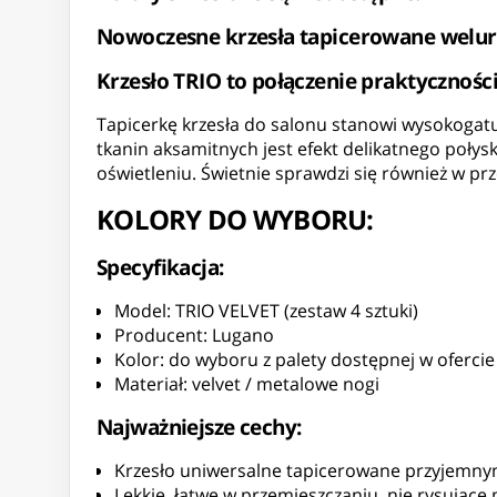
Nowoczesne krzesła tapicerowane welure
Krzesło TRIO to połączenie praktycznoś
Tapicerkę krzesła do salonu stanowi wysokogatu
tkanin aksamitnych jest efekt delikatnego poły
oświetleniu. Świetnie sprawdzi się również w prz
KOLORY DO WYBORU:
Specyfikacja:
Model: TRIO VELVET (zestaw 4 sztuki)
Producent: Lugano
Kolor: do wyboru z palety dostępnej w ofercie
Materiał: velvet / metalowe nogi
Najważniejsze cechy:
Krzesło uniwersalne tapicerowane przyjemny
Lekkie, łatwe w przemieszczaniu, nie rysujące 