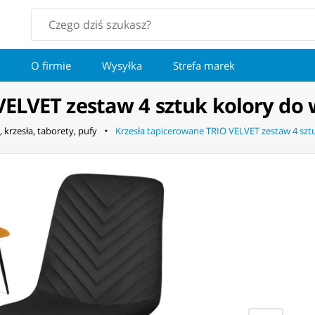
O firmie
Wysyłka
Strefa marek
VELVET zestaw 4 sztuk kolory do
, krzesła, taborety, pufy
Krzesła tapicerowane TRIO VELVET zestaw 4 szt