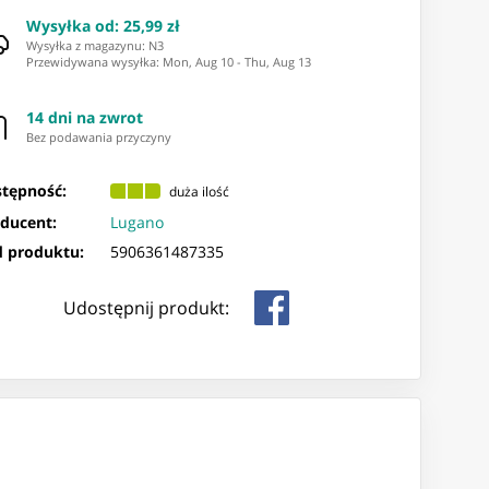
Wysyłka od
:
25,99 zł
Wysyłka z magazynu: ⁨N3⁩
Przewidywana wysyłka
:
Mon, Aug 10
-
Thu, Aug 13
14 dni na zwrot
Bez podawania przyczyny
tępność:
duża ilość
ducent:
Lugano
 produktu:
5906361487335
Udostępnij produkt: