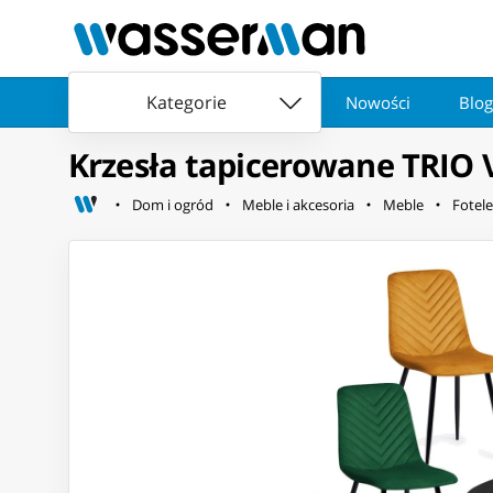
Kategorie
Nowości
Blog
Krzesła tapicerowane TRIO 
Dom i ogród
Meble i akcesoria
Meble
Fotele