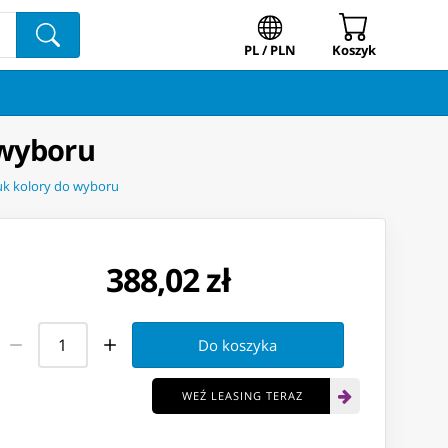
PL / PLN
Koszyk
 wyboru
uk kolory do wyboru
388,02 zł
Do koszyka
WEŹ LEASING TERAZ