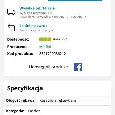
Wysyłka od
:
14,99 zł
Wysyłka z magazynu: ⁨H6⁩
Przewidywana wysyłka
:
Mon, Aug 10
-
Tue, Aug 11
14 dni na zwrot
Bez podawania przyczyny
Dostępność:
duża ilość
Producent:
Malfini
Kod produktu:
8591729086212
Udostępnij produkt:
Specyfikacja
Długość rękawa
:
Koszulki z rękawkiem
Kategoria
:
Odzież