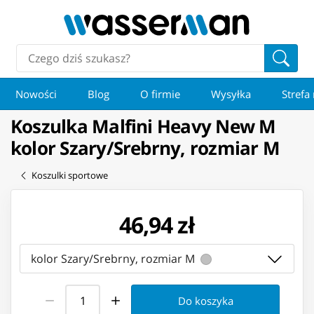
Nowości
Blog
O firmie
Wysyłka
Strefa
Koszulka Malfini Heavy New M
kolor Szary/Srebrny, rozmiar M
Koszulki sportowe
46,94 zł
kolor Szary/Srebrny, rozmiar M
Do koszyka