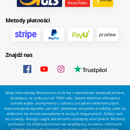
Metody płatności
przelew
Znajdź nas
Sklep internetowy Wasserman to firma z wieloletnim doświadczeniem,
działająca na rynku już od 1996 roku. Swoim klientom oferujemy
szeroki wybór asortymentu z zakresu urządzeń elektronicznych.
Gwarantujemy wysyłkę „od ręki”, ponieważ wszystkie produkty, jakie są
widoczne na stronie posiadamy w naszych magazynach. Zależy nam
na rozwoju, dlatego ciągle poszerzamy dostępny asortyment. Możemy
pochwalić się doświadczeniem we współpracy zarówno z klientami
indywidualnymi jak i firmami, na terenie całej Unii Europejskiej.