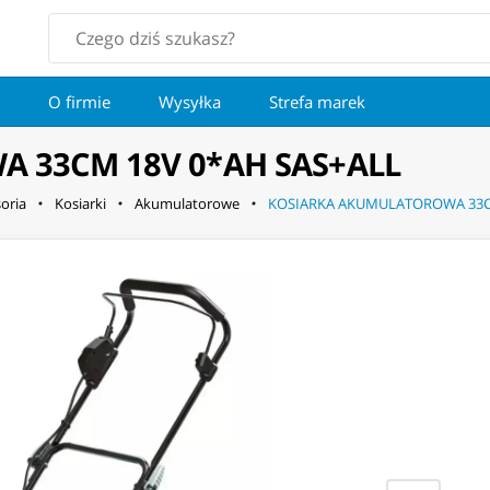
O firmie
Wysyłka
Strefa marek
 33CM 18V 0*AH SAS+ALL
oria
Kosiarki
Akumulatorowe
KOSIARKA AKUMULATOROWA 33C