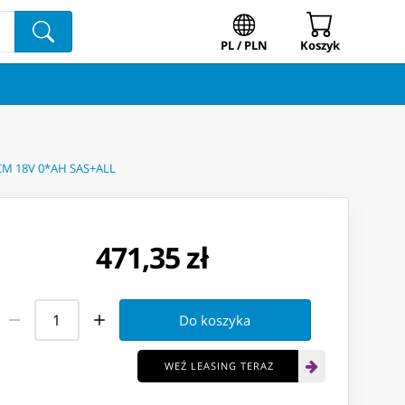
PL / PLN
Koszyk
M 18V 0*AH SAS+ALL
471,35 zł
Do koszyka
WEŹ LEASING TERAZ