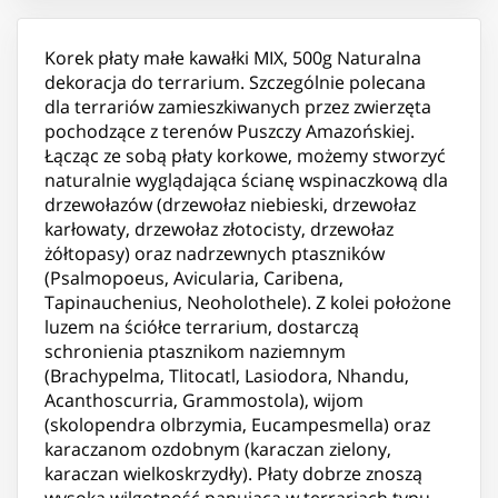
Korek płaty małe kawałki MIX, 500g Naturalna
dekoracja do terrarium. Szczególnie polecana
dla terrariów zamieszkiwanych przez zwierzęta
pochodzące z terenów Puszczy Amazońskiej.
Łącząc ze sobą płaty korkowe, możemy stworzyć
naturalnie wyglądająca ścianę wspinaczkową dla
drzewołazów (drzewołaz niebieski, drzewołaz
karłowaty, drzewołaz złotocisty, drzewołaz
żółtopasy) oraz nadrzewnych ptaszników
(Psalmopoeus, Avicularia, Caribena,
Tapinauchenius, Neoholothele). Z kolei położone
luzem na ściółce terrarium, dostarczą
schronienia ptasznikom naziemnym
(Brachypelma, Tlitocatl, Lasiodora, Nhandu,
Acanthoscurria, Grammostola), wijom
(skolopendra olbrzymia, Eucampesmella) oraz
karaczanom ozdobnym (karaczan zielony,
karaczan wielkoskrzydły). Płaty dobrze znoszą
wysoką wilgotność panująca w terrariach typu