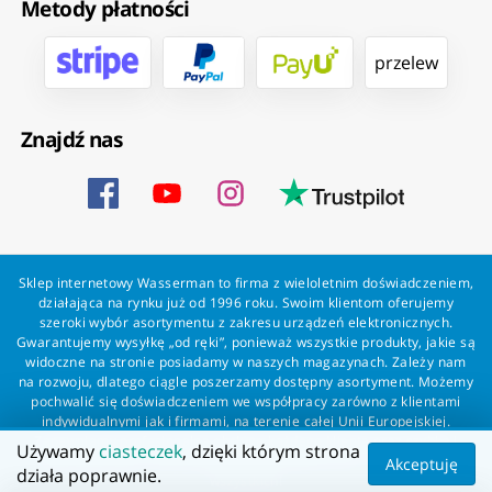
Metody płatności
przelew
Znajdź nas
Sklep internetowy Wasserman to firma z wieloletnim doświadczeniem,
działająca na rynku już od 1996 roku. Swoim klientom oferujemy
szeroki wybór asortymentu z zakresu urządzeń elektronicznych.
Gwarantujemy wysyłkę „od ręki”, ponieważ wszystkie produkty, jakie są
widoczne na stronie posiadamy w naszych magazynach. Zależy nam
na rozwoju, dlatego ciągle poszerzamy dostępny asortyment. Możemy
pochwalić się doświadczeniem we współpracy zarówno z klientami
indywidualnymi jak i firmami, na terenie całej Unii Europejskiej.
Zapewniamy profesjonalną obsługę każdego klienta oraz szybką i
Używamy
ciasteczek
, dzięki którym strona
bezproblemową realizację zamówień. Wasserman - wszystko dla
Akceptuję
działa poprawnie.
wszystkich!