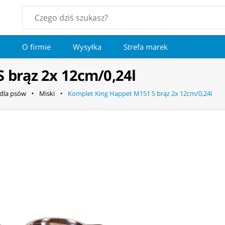
O firmie
Wysyłka
Strefa marek
 brąz 2x 12cm/0,24l
 dla psów
Miski
Komplet King Happet M151 S brąz 2x 12cm/0,24l