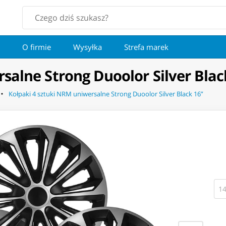
O firmie
Wysyłka
Strefa marek
salne Strong Duoolor Silver Blac
Kołpaki 4 sztuki NRM uniwersalne Strong Duoolor Silver Black 16”
14