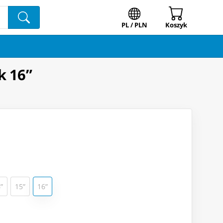
PL / PLN
Koszyk
k 16”
”
15”
16”