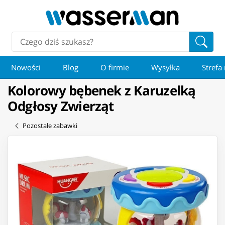
Nowości
Blog
O firmie
Wysyłka
Strefa
Kolorowy bębenek z Karuzelką
Odgłosy Zwierząt
Pozostałe zabawki