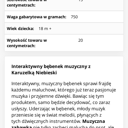
centymetrach
:
Waga gabarytowa w gramach
:
750
Wiek dziecka
:
18 m +
Wysokość towaru w
20
centymetrach
:
Interaktywny bębenek muzyczny z
Karuzelką Niebieski
Interaktywny, muzyczny bębenek sprawi frajdę
każdemu maluchowi, którego już teraz pasjonuje
muzyka i przyjemne dźwięki. Bawiąc się tym
produktem, samo będzie decydować, co zaraz
usłyszy. Uderzając w bębenek, młody muzyk
przeniesie się w świat melodii, płynących z
tych dźwięcznych instrumentów.
Muzyczna
zabawka
nie tylko zachęci malucha do psot, ale