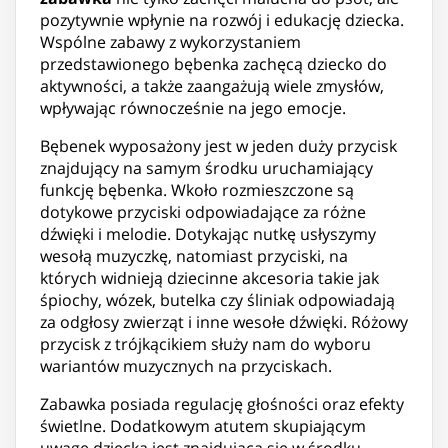
pozytywnie wpłynie na rozwój i edukację dziecka.
Wspólne zabawy z wykorzystaniem
przedstawionego bębenka zachęcą dziecko do
aktywności, a także zaangażują wiele zmysłów,
wpływając równocześnie na jego emocje.
Bębenek wyposażony jest w jeden duży przycisk
znajdujący na samym środku uruchamiający
funkcję bębenka. Wkoło rozmieszczone są
dotykowe przyciski odpowiadające za różne
dźwięki i melodie. Dotykając nutkę usłyszymy
wesołą muzyczkę, natomiast przyciski, na
których widnieją dziecinne akcesoria takie jak
śpiochy, wózek, butelka czy śliniak odpowiadają
za odgłosy zwierząt i inne wesołe dźwięki. Różowy
przycisk z trójkącikiem służy nam do wyboru
wariantów muzycznych na przyciskach.
Zabawka posiada regulację głośności oraz efekty
świetlne. Dodatkowym atutem skupiającym
uwagę dziecka jest znajdująca się w środku