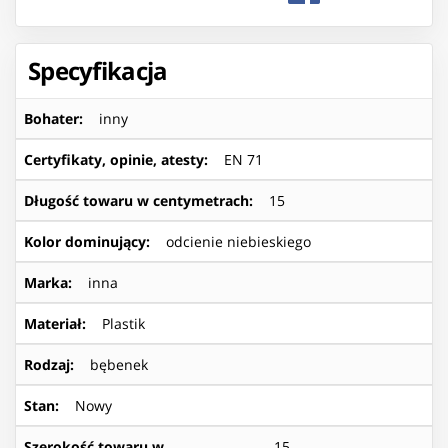
Specyfikacja
Bohater
:
inny
Certyfikaty, opinie, atesty
:
EN 71
Długość towaru w centymetrach
:
15
Kolor dominujący
:
odcienie niebieskiego
Marka
:
inna
Materiał
:
Plastik
Rodzaj
:
bębenek
Stan
:
Nowy
Szerokość towaru w
15