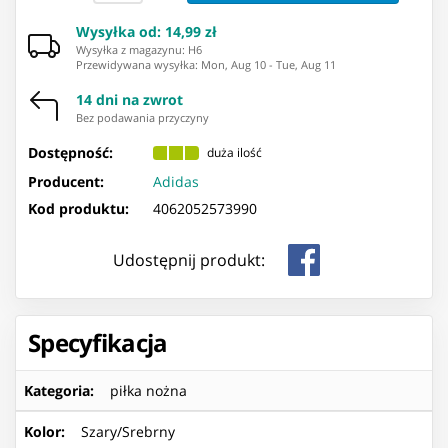
Wysyłka od
:
14,99 zł
Wysyłka z magazynu: ⁨H6⁩
Przewidywana wysyłka
:
Mon, Aug 10
-
Tue, Aug 11
14 dni na zwrot
Bez podawania przyczyny
Dostępność:
duża ilość
Producent:
Adidas
Kod produktu:
4062052573990
Udostępnij produkt:
Specyfikacja
Kategoria
:
piłka nożna
Kolor
:
Szary/Srebrny