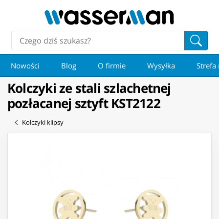
Nowości
Blog
O firmie
Wysyłka
Strefa
Kolczyki ze stali szlachetnej
pozłacanej sztyft KST2122
Kolczyki klipsy