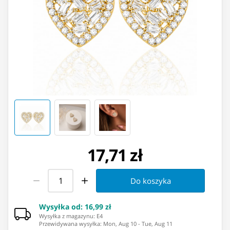
17,71 zł
Do koszyka
Wysyłka od
:
16,99 zł
Wysyłka z magazynu: ⁨E4⁩
Przewidywana wysyłka
:
Mon, Aug 10
-
Tue, Aug 11