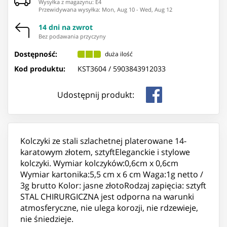
Wysyłka z magazynu: ⁨E4⁩
Przewidywana wysyłka
:
Mon, Aug 10
-
Wed, Aug 12
14 dni na zwrot
Bez podawania przyczyny
Dostępność:
duża ilość
Kod produktu:
KST3604 /
5903843912033
Udostępnij produkt:
Kolczyki ze stali szlachetnej platerowane 14-
karatowym złotem, sztyftEleganckie i stylowe
kolczyki. Wymiar kolczyków:0,6cm x 0,6cm
Wymiar kartonika:5,5 cm x 6 cm Waga:1g netto /
3g brutto Kolor: jasne złotoRodzaj zapięcia: sztyft
STAL CHIRURGICZNA jest odporna na warunki
atmosferyczne, nie ulega korozji, nie rdzewieje,
nie śniedzieje.