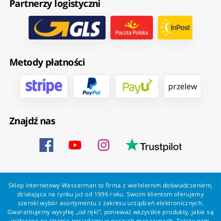
Partnerzy logistyczni
Metody płatności
przelew
Znajdź nas
Sklep internetowy Wasserman to firma z wieloletnim doświadczeniem,
działająca na rynku już od 1996 roku. Swoim klientom oferujemy
szeroki wybór asortymentu z zakresu urządzeń elektronicznych.
Gwarantujemy wysyłkę „od ręki”, ponieważ wszystkie produkty, jakie są
widoczne na stronie posiadamy w naszych magazynach. Zależy nam