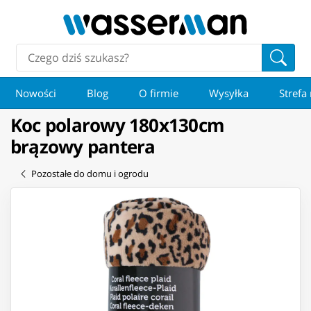
Nowości
Blog
O firmie
Wysyłka
Strefa
Koc polarowy 180x130cm
brązowy pantera
Pozostałe do domu i ogrodu