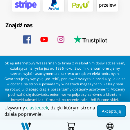
przelew
Znajdź nas
Sklep internetowy Wasserman to firma z wieloletnim doświadczeniem,
działająca na rynku już od 1996 roku. Swoim klientom oferujemy
szeroki wybór asortymentu z zakresu urządzeń elektronicznych.
Gwarantujemy wysyłkę „od ręki”, ponieważ wszystkie produkty, jakie są
widoczne na stronie posiadamy w naszych magazynach. Zależy nam
na rozwoju, dlatego ciągle poszerzamy dostępny asortyment. Możemy
pochwalić się doświadczeniem we współpracy zarówno z klientami
indywidualnymi jak i firmami, na terenie całej Unii Europejskiej.
Zapewniamy profesjonalną obsługę każdego klienta oraz szybką i
Używamy
ciasteczek
, dzięki którym strona
bezproblemową realizację zamówień. Wasserman - wszystko dla
Akceptuję
działa poprawnie.
wszystkich!
Wszelkie prawa zastrzeżone dla Wasserman.eu