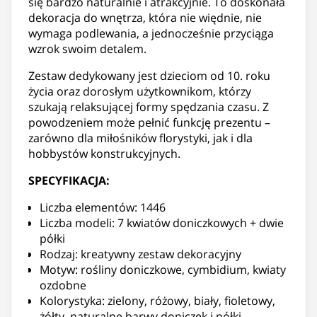
się bardzo naturalnie i atrakcyjnie. To doskonała
dekoracja do wnętrza, która nie więdnie, nie
wymaga podlewania, a jednocześnie przyciąga
wzrok swoim detalem.
Zestaw dedykowany jest dzieciom od 10. roku
życia oraz dorosłym użytkownikom, którzy
szukają relaksującej formy spędzania czasu. Z
powodzeniem może pełnić funkcję prezentu –
zarówno dla miłośników florystyki, jak i dla
hobbystów konstrukcyjnych.
SPECYFIKACJA:
Liczba elementów: 1446
Liczba modeli: 7 kwiatów doniczkowych + dwie
półki
Rodzaj: kreatywny zestaw dekoracyjny
Motyw: rośliny doniczkowe, cymbidium, kwiaty
ozdobne
Kolorystyka: zielony, różowy, biały, fioletowy,
żółty, naturalne barwy doniczek i półki