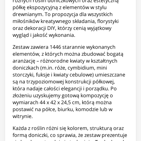
różnych roślin doniczkowych oraz estetyczną
półkę ekspozycyjną z elementów w stylu
drewnianym. To propozycja dla wszystkich
miłośników kreatywnego składania, florystyki
oraz dekoracji DIY, którzy cenią wyjątkowy
wygląd i jakość wykonania.
Zestaw zawiera 1446 starannie wykonanych
elementów, z których można zbudować bogatą
aranżację – różnorodne kwiaty w kształtnych
doniczkach (m.in. róże, cymbidium, mini
storczyki, fuksje i kwiaty cebulowe) umieszczane
są na trzypoziomowej konstrukcji półkowej,
która nadaje całości elegancji i porządku. Po
złożeniu uzyskujemy gotową kompozycję o
wymiarach 44 x 42 x 24,5 cm, którą można
postawić na półce, biurku, komodzie lub w
witrynie.
Każda z roślin różni się kolorem, strukturą oraz
formą doniczki, co sprawia, że zestaw prezentuje