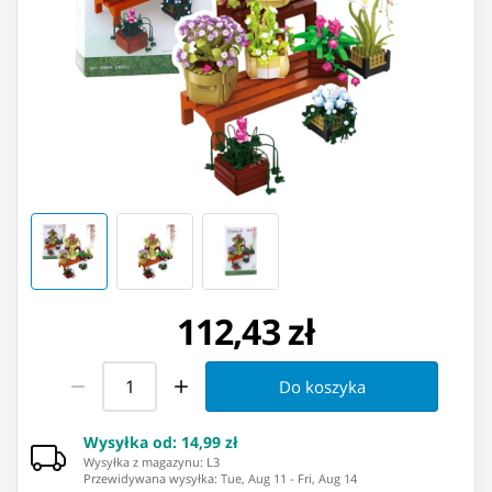
112,43 zł
Do koszyka
Wysyłka od
:
14,99 zł
Wysyłka z magazynu: ⁨L3⁩
Przewidywana wysyłka
:
Tue, Aug 11
-
Fri, Aug 14