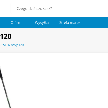
O firmie
Wysyłka
Strefa marek
 120
RRESTER navy 120