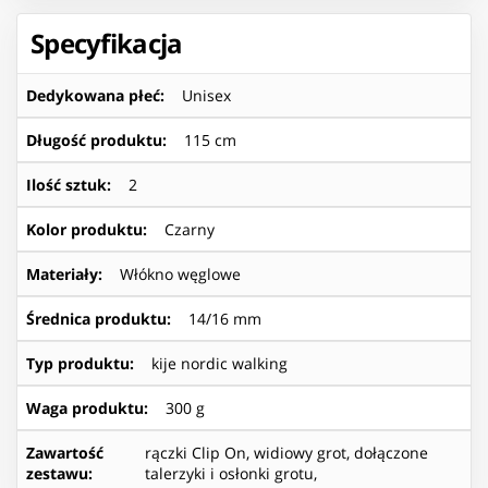
Specyfikacja
Dedykowana płeć
:
Unisex
Długość produktu
:
115 cm
Ilość sztuk
:
2
Kolor produktu
:
Czarny
Materiały
:
Włókno węglowe
Średnica produktu
:
14/16 mm
Typ produktu
:
kije nordic walking
Waga produktu
:
300 g
Zawartość
rączki Clip On, widiowy grot, dołączone
zestawu
:
talerzyki i osłonki grotu,