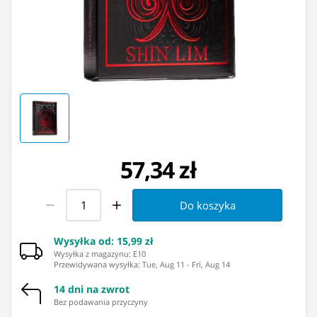
57,34 zł
Do koszyka
Wysyłka od
:
15,99 zł
Wysyłka z magazynu: ⁨E10⁩
Przewidywana wysyłka
:
Tue, Aug 11
-
Fri, Aug 14
14 dni na zwrot
Bez podawania przyczyny