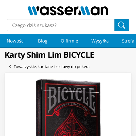
Nowości
Blog
O firmie
Wysyłka
Strefa
Karty Shim Lim BICYCLE
Towarzyskie, karciane i zestawy do pokera