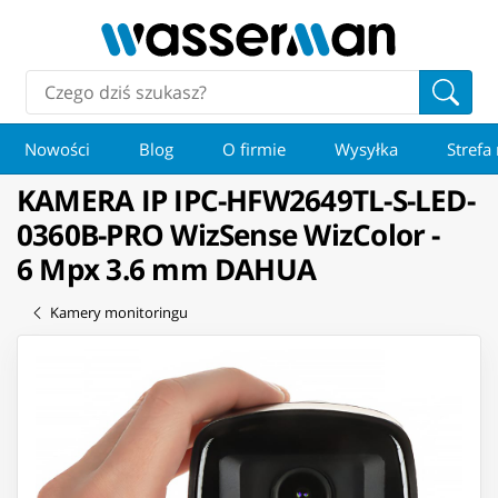
Nowości
Blog
O firmie
Wysyłka
Strefa
KAMERA IP IPC-HFW2649TL-S-LED-
0360B-PRO WizSense WizColor -
6 Mpx 3.6 mm DAHUA
Kamery monitoringu