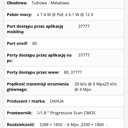
Obudowa
:
Tubowa - Metalowa
Pobór mocy
:
≤ 7.4 W @ PoE ≤ 6.1 W @ 12 V
Port dostępu przez aplikację
37777
mobilną
:
Port onvif
:
80
Porty dostępu przez aplikację na
37777
pc
:
Porty dostępu przez www
:
80, 37777
Prędkość transmisji strumienia
20 kl/s @ 6 Mpx25 kl/s
głównego
:
@ 4 Mpx
Producent / marka
:
DAHUA
Przetwornik
:
1/1.8 " Progressive Scan CMOS
Rozdzielczość
:
3288 × 1850 - 6 Mpx ,3200 × 1800 -