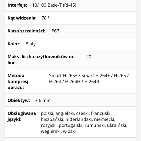
Interfejs
:
10/100 Base-T (RJ-45)
Kąt widzenia
:
78 °
Klasa szczelności
:
IP67
Kolor
:
Biały
Maks. liczba użytkowników on-
20
line
:
Metoda
Smart H.265+ / Smart H.264+ / H.265 /
kompresji
H.264 / H.264H / H.264B
obrazu
:
Obiektyw
:
3.6 mm
Obsługiwane
polski, angielski, czeski, francuski,
języki
:
hiszpański, niderlandzki, niemiecki,
rosyjski, portugalski, rumuński, ukraiński,
węgierski, włoski