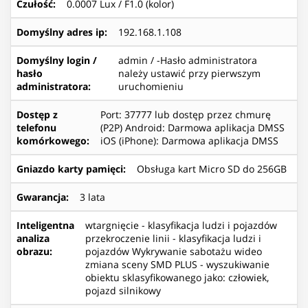
Czułość
:
0.0007 Lux / F1.0 (kolor)
Domyślny adres ip
:
192.168.1.108
Domyślny login /
admin / -Hasło administratora
hasło
należy ustawić przy pierwszym
administratora
:
uruchomieniu
Dostęp z
Port: 37777 lub dostęp przez chmurę
telefonu
(P2P) Android: Darmowa aplikacja DMSS
komórkowego
:
iOS (iPhone): Darmowa aplikacja DMSS
Gniazdo karty pamięci
:
Obsługa kart Micro SD do 256GB
Gwarancja
:
3 lata
Inteligentna
wtargnięcie - klasyfikacja ludzi i pojazdów
analiza
przekroczenie linii - klasyfikacja ludzi i
obrazu
:
pojazdów Wykrywanie sabotażu wideo
zmiana sceny SMD PLUS - wyszukiwanie
obiektu sklasyfikowanego jako: człowiek,
pojazd silnikowy