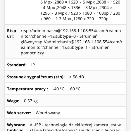
6 Mpx ,2880 × 1620 - 5 Mpx ,2688 × 1520
- 4 Mpx ,2048 × 1536 - 3 Mpx ,2304 ×
1296 - 3 Mpx ,1920 x 1080 - 1080p ,1280
x 960 - 1.3 Mpx ,1280 x 720 - 720p
Rtsp
rtsp://admin:hasło@192.168.1.108:554/cam/realmo
url
:
nitor?channel=1&subtype=0 - Strumień
głównyrtsp://admin:hasło@192.168.1.108:554/cam/r
ealmonitor?channel=1&subtype=1 - Strumień
pomocniczy
Standard
:
IP
Stosunek sygnał/szum (s/n)
:
> 56 dB
Temperatura pracy
:
-40 °C ... 60 °C
Waga
:
0.57 kg
Web server
:
Wbudowany
Wybrane
AI-ISP - technologia dzięki której kamera jest w
funkcje
:
stanie łatwo dostosować się do sceny, tworząc