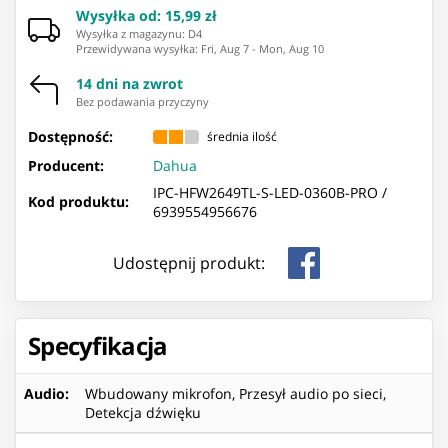
Wysyłka od
:
15,99 zł
Wysyłka z magazynu: ⁨D4⁩
Przewidywana wysyłka
:
Fri, Aug 7
-
Mon, Aug 10
14 dni na zwrot
Bez podawania przyczyny
Dostępność:
średnia ilość
Producent:
Dahua
IPC-HFW2649TL-S-LED-0360B-PRO /
Kod produktu:
6939554956676
Udostępnij produkt:
Specyfikacja
Audio
:
Wbudowany mikrofon, Przesył audio po sieci,
Detekcja dźwięku