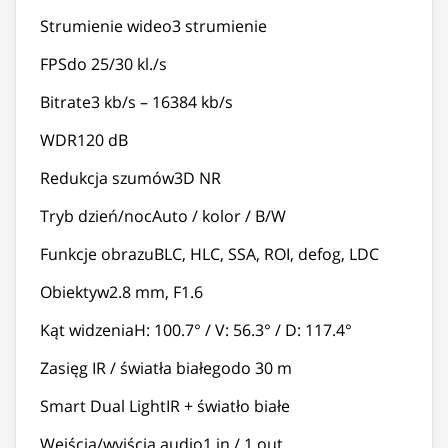
Strumienie wideo3 strumienie
FPSdo 25/30 kl./s
Bitrate3 kb/s – 16384 kb/s
WDR120 dB
Redukcja szumów3D NR
Tryb dzień/nocAuto / kolor / B/W
Funkcje obrazuBLC, HLC, SSA, ROI, defog, LDC
Obiektyw2.8 mm, F1.6
Kąt widzeniaH: 100.7° / V: 56.3° / D: 117.4°
Zasięg IR / światła białegodo 30 m
Smart Dual LightIR + światło białe
Wejścia/wyjścia audio1 in / 1 out