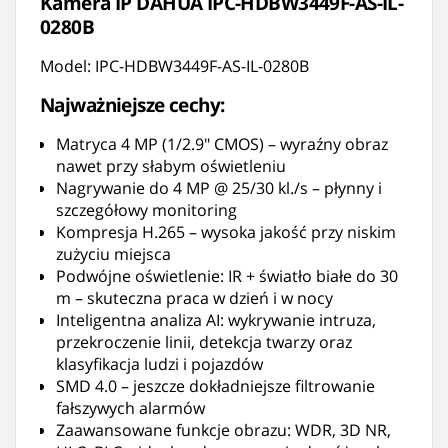
Kamera IP DAHUA IPC-HDBW3449F-AS-IL-
0280B
Model: IPC-HDBW3449F-AS-IL-0280B
Najważniejsze cechy:
Matryca 4 MP (1/2.9" CMOS) – wyraźny obraz
nawet przy słabym oświetleniu
Nagrywanie do 4 MP @ 25/30 kl./s – płynny i
szczegółowy monitoring
Kompresja H.265 – wysoka jakość przy niskim
zużyciu miejsca
Podwójne oświetlenie: IR + światło białe do 30
m – skuteczna praca w dzień i w nocy
Inteligentna analiza AI: wykrywanie intruza,
przekroczenie linii, detekcja twarzy oraz
klasyfikacja ludzi i pojazdów
SMD 4.0 – jeszcze dokładniejsze filtrowanie
fałszywych alarmów
Zaawansowane funkcje obrazu: WDR, 3D NR,