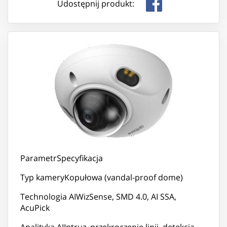
Udostępnij produkt:
ParametrSpecyfikacja
Typ kameryKopułowa (vandal-proof dome)
Technologia AIWizSense, SMD 4.0, AI SSA,
AcuPick
Analityka AIIntruz, przekroczenie linii, detekcja