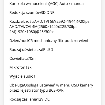
Kontrola wzmocnienia(AGC) Auto / manual
Redukcja szumów3D DNR
RozdzielczościAHD/TVI 5M(2592×1944)@20fps
AHD/TVI/CVI 4M(2560×1440)@25/30fps
2M(1920×1080)@25/30fps
Dzień/nocICR mechaniczny filtr podczerwieni
Rodzaj oświetlaczaIR LED
Oświetlacz70m
MikrofonTak
Wyjście audio1
ObsługaObsługa ustawień w menu OSD kamery
przez rejestrator typu BCS-XVR
Rodzaj zasilania12V DC