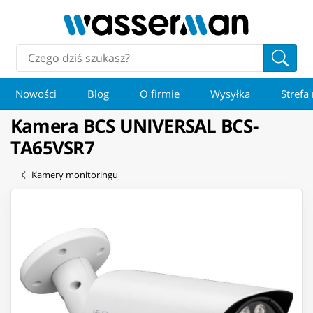
Nowości
Blog
O firmie
Wysyłka
Strefa
Kamera BCS UNIVERSAL BCS-
TA65VSR7
Kamery monitoringu