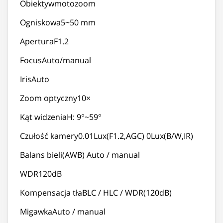
Obiektywmotozoom
Ogniskowa5~50 mm
AperturaF1.2
FocusAuto/manual
IrisAuto
Zoom optyczny10×
Kąt widzeniaH: 9°~59°
Czułość kamery0.01Lux(F1.2,AGC) 0Lux(B/W,IR)
Balans bieli(AWB) Auto / manual
WDR120dB
Kompensacja tłaBLC / HLC / WDR(120dB)
MigawkaAuto / manual